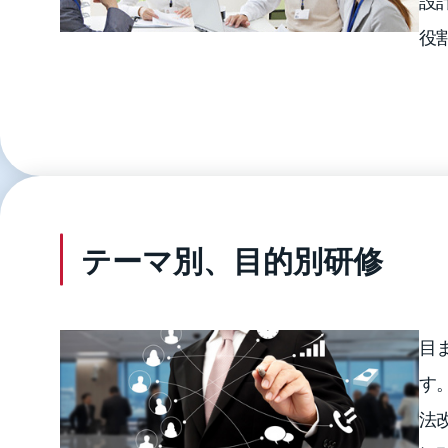
設
役
テーマ別、目的別研修
目
す
法