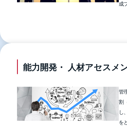
成
能力開発・ 人材アセスメ
管
割
し
を