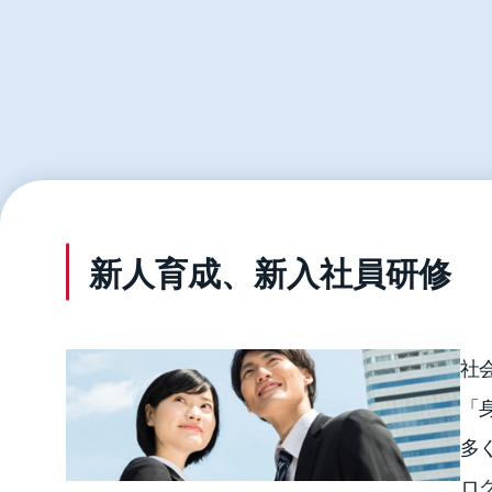
新人育成、新入社員研修
社
「
多
ロ