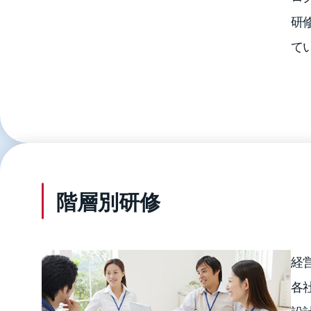
研
て
階層別研修
経
各