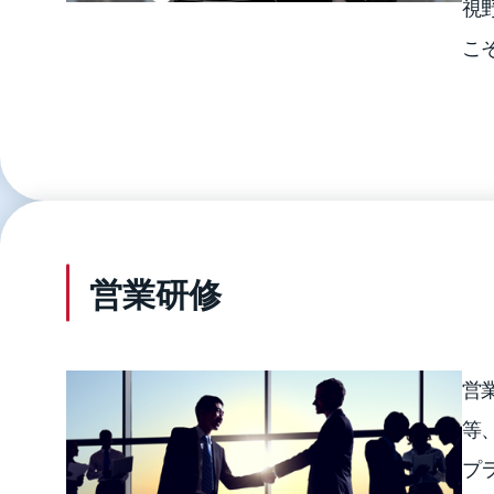
視
こ
営業研修
営
等
プ