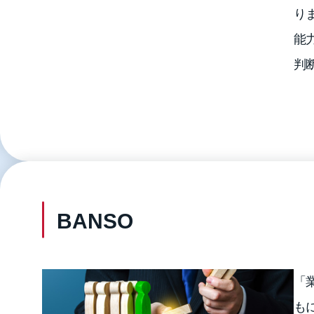
り
能
判
BANSO
「
も