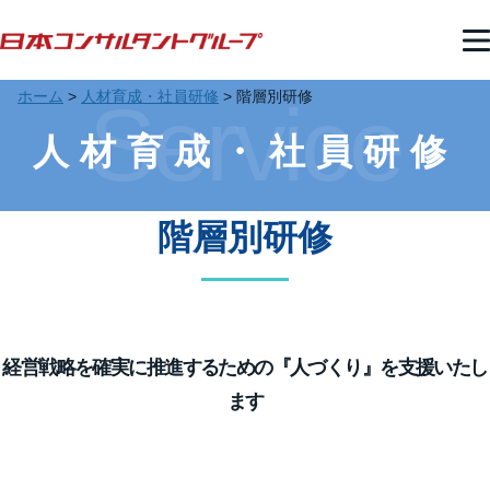
ホーム
>
人材育成・社員研修
>
階層別研修
Service
人材育成・社員研修
階層別研修
経営戦略を確実に推進するための『人づくり』を支援いたし
ます