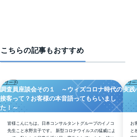
こちらの記事もおすすめ
リサーチ
リサー
調査員座談会その１ ～ウィズコロナ時代の
実践
接客って？お客様の本音語ってもらいまし
た！～
皆様こんにちは。日本コンサルタントグループのイノコ
お
先生こと水野京子です。 新型コロナウイルスの猛威によ
と