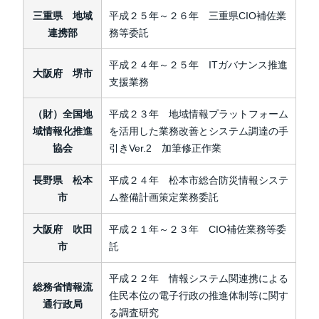
三重県 地域
平成２５年～２６年 三重県CIO補佐業
連携部
務等委託
平成２４年～２５年 ITガバナンス推進
大阪府 堺市
支援業務
（財）全国地
平成２３年 地域情報プラットフォーム
域情報化推進
を活用した業務改善とシステム調達の手
協会
引きVer.2 加筆修正作業
長野県 松本
平成２４年 松本市総合防災情報システ
市
ム整備計画策定業務委託
大阪府 吹田
平成２１年～２３年 CIO補佐業務等委
市
託
平成２２年 情報システム関連携による
総務省情報流
住民本位の電子行政の推進体制等に関す
通行政局
る調査研究