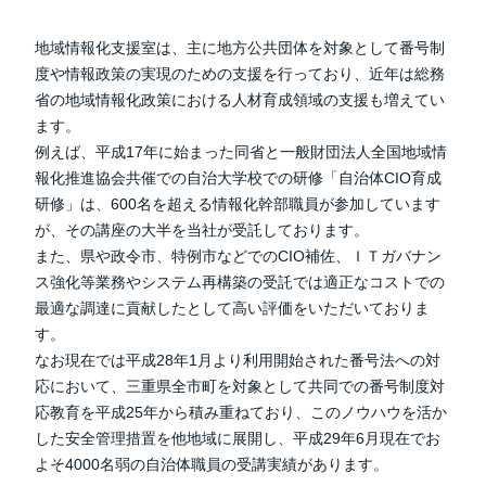
地域情報化支援室は、主に地方公共団体を対象として番号制
度や情報政策の実現のための支援を行っており、近年は総務
省の地域情報化政策における人材育成領域の支援も増えてい
ます。
例えば、平成17年に始まった同省と一般財団法人全国地域情
報化推進協会共催での自治大学校での研修「自治体CIO育成
研修」は、600名を超える情報化幹部職員が参加しています
が、その講座の大半を当社が受託しております。
また、県や政令市、特例市などでのCIO補佐、ＩＴガバナン
ス強化等業務やシステム再構築の受託では適正なコストでの
最適な調達に貢献したとして高い評価をいただいておりま
す。
なお現在では平成28年1月より利用開始された番号法への対
応において、三重県全市町を対象として共同での番号制度対
応教育を平成25年から積み重ねており、このノウハウを活か
した安全管理措置を他地域に展開し、平成29年6月現在でお
よそ4000名弱の自治体職員の受講実績があります。