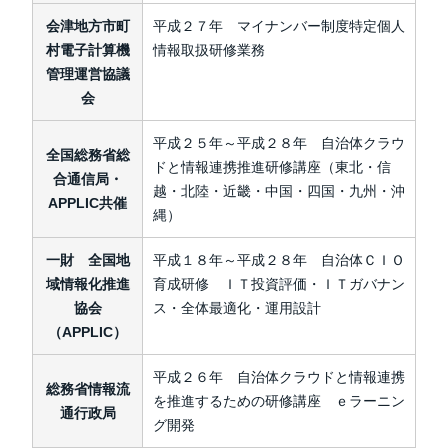
会津地方市町
平成２７年 マイナンバー制度特定個人
村電子計算機
情報取扱研修業務
管理運営協議
会
平成２５年～平成２８年 自治体クラウ
全国総務省総
ドと情報連携推進研修講座（東北・信
合通信局・
越・北陸・近畿・中国・四国・九州・沖
APPLIC共催
縄）
一財 全国地
平成１８年～平成２８年 自治体ＣＩＯ
域情報化推進
育成研修 ＩＴ投資評価・ＩＴガバナン
協会
ス・全体最適化・運用設計
（APPLIC）
平成２６年 自治体クラウドと情報連携
総務省情報流
を推進するための研修講座 ｅラーニン
通行政局
グ開発