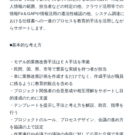
人情報の範囲、担当者などの特定の他、クラウド活用等での
情報Fit＆GAPや情報活用の遵法性確認の他、システム調達に
おける仕様書への一連のプロセスを教育的手法を活用しなが
らサポートします。
■基本的な考え方
・モデル的業務改善手法はＥＡ手法を準拠
・民間、国、県、市等で豊富な実績を持つ者が担当
・単に業務改善計画を作成するだけでなく、作成手法が職員
に残るように教育的観点を含める
・プロジェクト関係者の合意形成や相互理解をサポートし目
的達成のために支援
・テンプレートを提示し手法と考え方を解説、助言、指導を
行う
・プロジェクトのルール、プロセスデザイン、会議の進め方
を協議の上で設定
・作業遂行や会議での議論の内容に対して公平な立場で支援