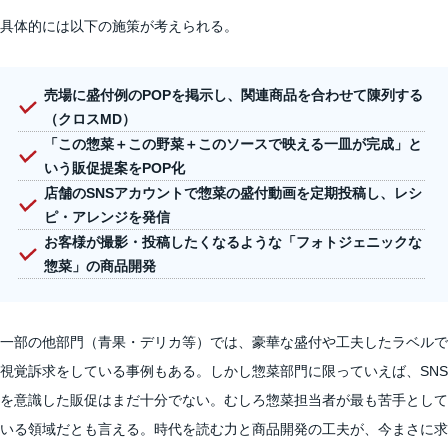
具体的には以下の施策が考えられる。
売場に盛付例のPOPを掲示し、関連商品を合わせて陳列する
（クロスMD）
「この惣菜＋この野菜＋このソースで映える一皿が完成」と
いう販促提案をPOP化
店舗のSNSアカウントで惣菜の盛付動画を定期投稿し、レシ
ピ・アレンジを発信
お客様が撮影・投稿したくなるような「フォトジェニックな
惣菜」の商品開発
一部の他部門（青果・デリカ等）では、豪華な盛付や工夫したラベルで
視覚訴求をしている事例もある。しかし惣菜部門に限っていえば、SNS
を意識した販促はまだ十分でない。むしろ惣菜担当者が最も苦手として
いる領域だとも言える。時代を読む力と商品開発の工夫が、今まさに求