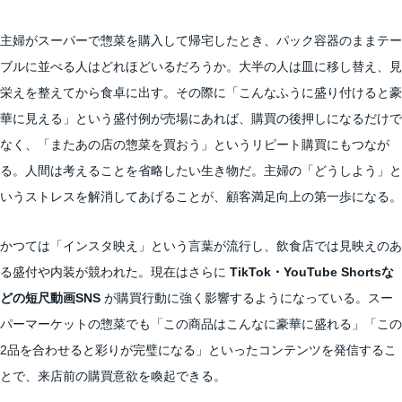
主婦がスーパーで惣菜を購入して帰宅したとき、パック容器のままテー
ブルに並べる人はどれほどいるだろうか。大半の人は皿に移し替え、見
栄えを整えてから食卓に出す。その際に「こんなふうに盛り付けると豪
華に見える」という盛付例が売場にあれば、購買の後押しになるだけで
なく、「またあの店の惣菜を買おう」というリピート購買にもつなが
る。人間は考えることを省略したい生き物だ。主婦の「どうしよう」と
いうストレスを解消してあげることが、顧客満足向上の第一歩になる。
かつては「インスタ映え」という言葉が流行し、飲食店では見映えのあ
る盛付や内装が競われた。現在はさらに
TikTok・YouTube Shortsな
どの短尺動画SNS
が購買行動に強く影響するようになっている。スー
パーマーケットの惣菜でも「この商品はこんなに豪華に盛れる」「この
2品を合わせると彩りが完璧になる」といったコンテンツを発信するこ
とで、来店前の購買意欲を喚起できる。