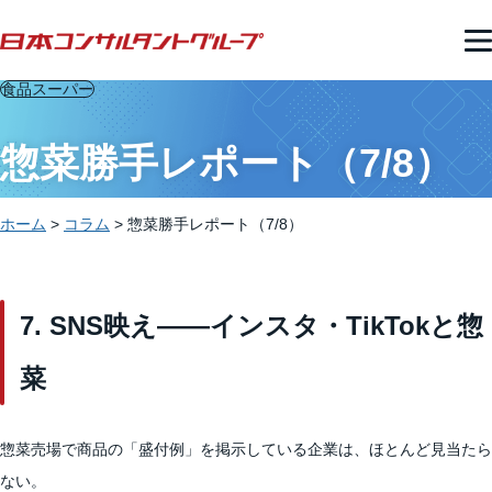
食品スーパー
惣菜勝手レポート（7/8）
ホーム
>
コラム
>
惣菜勝手レポート（7/8）
7. SNS映え——インスタ・TikTokと惣
菜
惣菜売場で商品の「盛付例」を掲示している企業は、ほとんど見当たら
ない。