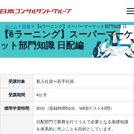
ホーム
>
研修
>
【eラーニング】スーパーマーケット部門知識 日
配編
【eラーニング】スーパーマーケ
ット部門知識 日配編
受講対象
新入社員〜若手社員
受講期間
4か月
標準学習時間
90分（収録時間56分、WEBテスト43問）
日配部門で業務を行ううえで必要となる基礎知識
を体系的に学ぶことを目的としています。