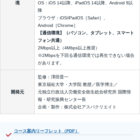
境
OS：iOS 14以降、iPadOS 14以降、Android 9以
降
ブラウザ：iOS/iPadOS［Safari］、
Android［Chrome］
【通信環境】（パソコン、タブレット、スマート
フォン共通）
2Mbps以上（4Mbps以上推奨）
※2Mbpsを下回る通信環境では再生できない場合
があります。
監修：澤田晋一
東京福祉大学・大学院 教授／医学博士／
開発元
元独立行政法人労働安全衛生総合研究所 国際情
報・研究振興センター長
企画・製作：株式会社アスパクリエイト
コース案内リーフレット（PDF）