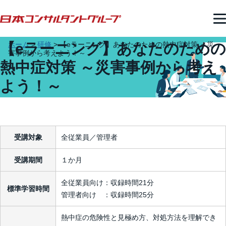
【eラーニング】あなたのための
ホーム
>
研修
>
【eラーニング】あなたのための熱中症対策 ～災
害事例から考えよう！～
熱中症対策 ～災害事例から考え
よう！～
受講対象
全従業員／管理者
受講期間
１か月
全従業員向け：収録時間21分
標準学習時間
管理者向け ：収録時間25分
熱中症の危険性と見極め方、対処方法を理解でき