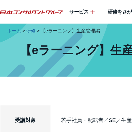
サービス
研修をさが
ホーム
>
研修
>
【eラーニング】生産管理編
【eラーニング】生
受講対象
若手社員・配転者／SE／生