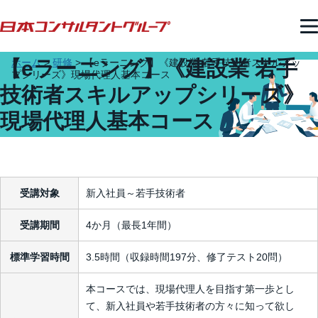
【eラーニング】《建設業 若手
ホーム
>
研修
>
【eラーニング】《建設業 若手技術者スキルアッ
プシリーズ》現場代理人基本コース
技術者スキルアップシリーズ》
現場代理人基本コース
受講対象
新入社員～若手技術者
受講期間
4か月（最長1年間）
標準学習時間
3.5時間（収録時間197分、修了テスト20問）
本コースでは、現場代理人を目指す第一歩とし
て、新入社員や若手技術者の方々に知って欲し