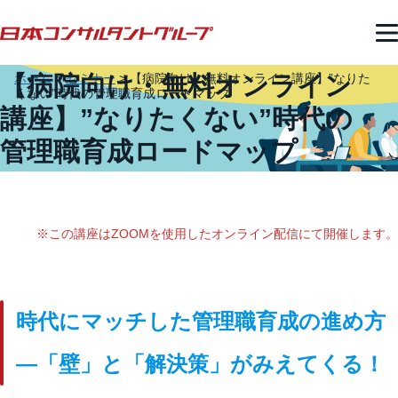
【病院向け・無料オンライン
ホーム
>
セミナー
>
【病院向け・無料オンライン講座】”なりた
くない”時代の管理職育成ロードマップ
講座】”なりたくない”時代の
管理職育成ロードマップ
※この講座はZOOMを使用したオンライン配信にて開催します。
時代にマッチした管理職育成の進め方
―「壁」と「解決策」がみえてくる！