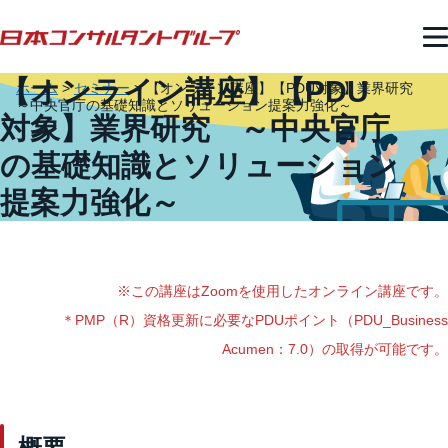
【オンライン講座】【PDU
ホーム
>
セミナー
>
【オンライン講座】【PDU対象】業界研究
～中央官庁の基礎知識とソリューション提案力強化～
対象】業界研究 ～中央官庁
の基礎知識とソリューション
提案力強化～
※この講座はZoomを使用したオンライン講座です。
＊PMP（R）資格更新に必要なPDUポイント（PDU_Business
Acumen：7.0）の取得が可能です。
概要