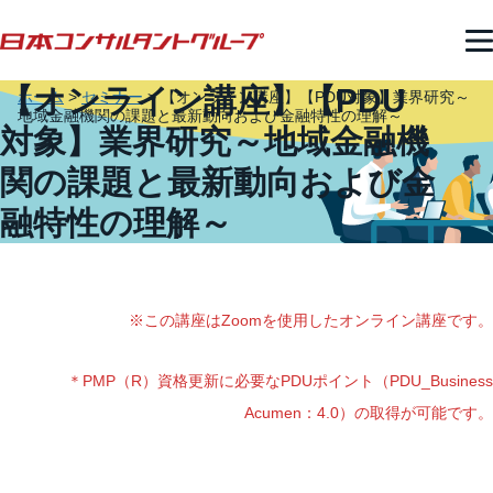
【オンライン講座】【PDU
ホーム
>
セミナー
>
【オンライン講座】【PDU対象】業界研究～
地域金融機関の課題と最新動向および金融特性の理解～
対象】業界研究～地域金融機
関の課題と最新動向および金
融特性の理解～
※この講座はZoomを使用したオンライン講座です。
＊PMP（R）資格更新に必要なPDUポイント（PDU_Business
Acumen：4.0）の取得が可能です。