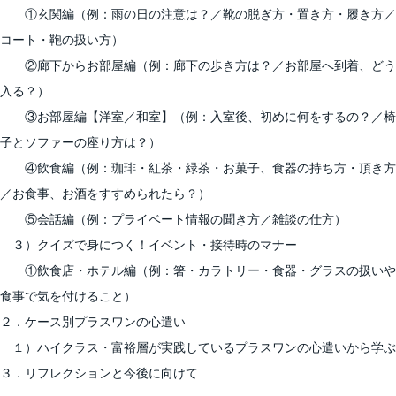
①玄関編（例：雨の日の注意は？／靴の脱ぎ方・置き方・履き方／
コート・鞄の扱い方）
②廊下からお部屋編（例：廊下の歩き方は？／お部屋へ到着、どう
入る？）
③お部屋編【洋室／和室】（例：入室後、初めに何をするの？／椅
子とソファーの座り方は？）
④飲食編（例：珈琲・紅茶・緑茶・お菓子、食器の持ち方・頂き方
／お食事、お酒をすすめられたら？）
⑤会話編（例：プライベート情報の聞き方／雑談の仕方）
３）クイズで身につく！イベント・接待時のマナー
①飲食店・ホテル編（例：箸・カラトリー・食器・グラスの扱いや
食事で気を付けること）
２．ケース別プラスワンの心遣い
１）ハイクラス・富裕層が実践しているプラスワンの心遣いから学ぶ
３．リフレクションと今後に向けて