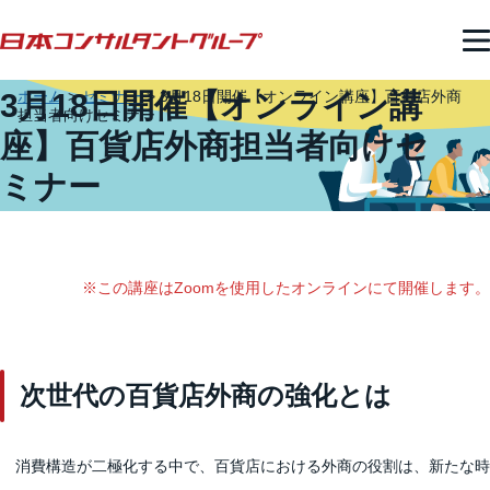
3月18日開催【オンライン講
ホーム
>
セミナー
>
3月18日開催【オンライン講座】百貨店外商
担当者向けセミナー
座】百貨店外商担当者向けセ
ミナー
※この講座はZoomを使用したオンラインにて開催します。
次世代の百貨店外商の強化とは
消費構造が二極化する中で、百貨店における外商の役割は、新たな時