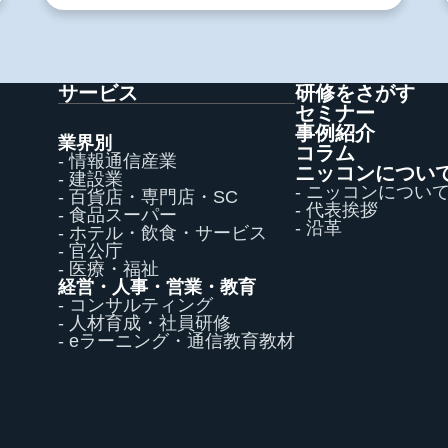
サービス
研修をさがす
セミナー
事例紹介
業界別
コラム
- 情報通信産業
ニッコンについ
- 建設業
- ニッコンについ
- 百貨店・専門店・SC
- 代表挨拶
- 食品スーパー
- 沿革
- ホテル・飲食・サービス
- 官公庁
- 医療・福祉
経営・人事・営業・教育
- コンサルティング
- 人材育成・社員研修
- eラーニング・通信教育教材