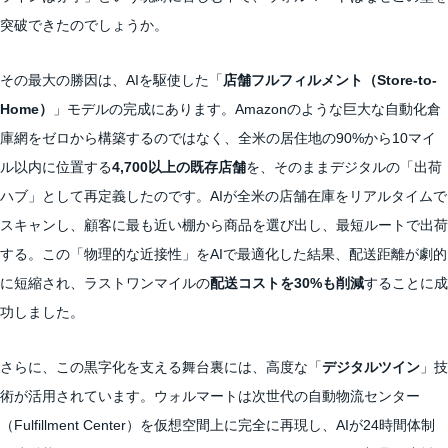
突破できたのでしょうか。
その最大の勝因は、AIを駆使した「
店舗フルフィルメント（Store-to-
Home）
」モデルの完成にあります。Amazonのような巨大な自動化倉
庫網をゼロから構築するのではなく、全米の居住地の90%から10マイ
ル以内に位置する
4,700以上の既存店舗
を、そのままデジタルの「出荷
ハブ」として再定義したのです。AIが全米の店舗在庫をリアルタイムで
スキャンし、顧客に最も近い棚から商品を選び出し、最短ルートで出荷
する。この「物理的な近接性」をAIで最適化した結果、配送距離が劇的
に短縮され、ラストワンマイルの
配送コストを30%も削減
することに成
功しました。
さらに、この黒字化を支える舞台裏には、高度な「
デジタルツイン
」技
術が活用されています。ウォルマートは次世代の自動物流センター
（Fulfillment Center）を仮想空間上に完全に再現し、AIが24時間体制