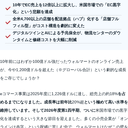
10年でEC売上を12倍以上に拡大し、米国市場での「EC黒字
化」という悲願を達成
全米4,700以上の店舗を配送拠点（ハブ）化する「店舗フル
フィル型」がコスト構造を劇的に変えた
デジタルツインとAIによる予兆保全が、物流センターのダウ
ンタイムと修繕コストを大幅に削減
10年前にはわずか100億ドル強だったウォルマートのオンライン売上
が、今や1,200億ドルを超えた（※グローバル合計）という劇的な成長
をご存じでしょうか？
eコマース事業は2025年度に1,226億ドルに達し、総売上の約18%
を占
めるまでになりました。成長率は前年比
20%超
という極めて高い水準を
維持しています。そして2026年度第1四半期、ついに
米国市場での黒字
化を達成するという大きな節目を迎えました。多くの小売企業が「オン
ラインは赤字」という呪縛に苦しむ中で、ウォルマートはなぜこの壁を