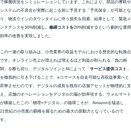
で稼働状況をシミュレーションしています。これにより、部品の摩耗や
システムの不具合が実際に起こる前に予見する「予兆保全」が可能とな
り、物流ラインのダウンタイムに伴う損失を回避。結果として、緊急メ
ンテナンスを30%削減
し、修繕コストを
20%削減するという劇的な運用
効率の改善を実現しました。
この一連の取り組みは、小売業界の収益モデルにおける歴史的な転換点
です。オンライン売上が増えれば増えるほど利益が削られる「負の相
関」を断ち切り、デジタルツインとAIによって「
サービス提供コスト
」
を徹底的に引き下げることで、eコマースを自走可能な高収益事業へと
昇華させたのです。デジタルの成長を既存の店舗アセットが物理的に支
え、店舗のオペレーションをデジタルの脳が効率化する。ウォルマート
が構築したこの「物理×デジタル」の循環こそが、Amazonを猛追し、
21世紀の小売業の覇権を握るための最大の原動力となっているので
す。