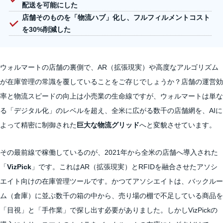
配送を可能にした
店舗そのものを「物流ハブ」化し、フルフィルメントコスト
を30%削減した
ウォルマートの店舗の裏側で、AR（拡張現実）や高度なアルゴリズム
が在庫管理の常識を覆していることをご存じでしょうか？店舗の運営効
率と物流スピードの向上は小売業の生命線ですが、ウォルマートは単な
る「デジタル化」のレベルを超え、全米に広がる数千の店舗網を、AIに
よって精密に制御された
巨大な物流グリッド
へと変貌させています。
その最前線で稼働しているのが、2021年から全米の店舗へ導入された
「
VizPick
」です。これはAR（拡張現実）とRFIDを融合させたアソシ
エイト向けの在庫管理ツールです。かつてアソシエイトは、バックルー
ム（倉庫）に並ぶ数千の箱の中から、売り場の棚で不足している商品を
「目視」と「手作業」で探し出す必要がありました。しかしVizPickの