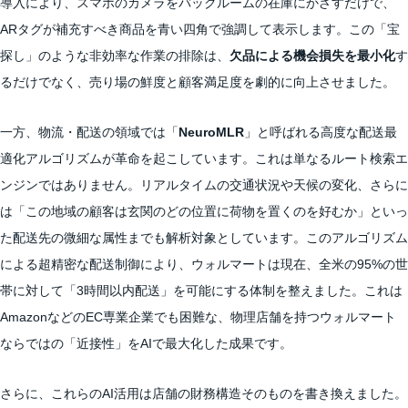
導入により、スマホのカメラをバックルームの在庫にかざすだけで、
ARタグが補充すべき商品を青い四角で強調して表示します。この「宝
探し」のような非効率な作業の排除は、
欠品による機会損失を最小化
す
るだけでなく、売り場の鮮度と顧客満足度を劇的に向上させました。
一方、物流・配送の領域では「
NeuroMLR
」と呼ばれる高度な配送最
適化アルゴリズムが革命を起こしています。これは単なるルート検索エ
ンジンではありません。リアルタイムの交通状況や天候の変化、さらに
は「この地域の顧客は玄関のどの位置に荷物を置くのを好むか」といっ
た配送先の微細な属性までも解析対象としています。このアルゴリズム
による超精密な配送制御により、ウォルマートは現在、全米の95%の世
帯に対して「3時間以内配送」を可能にする体制を整えました。これは
AmazonなどのEC専業企業でも困難な、物理店舗を持つウォルマート
ならではの「近接性」をAIで最大化した成果です。
さらに、これらのAI活用は店舗の財務構造そのものを書き換えました。