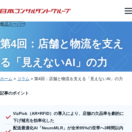
食品スーパー
第4回：店舗と物流を支え
る「見えないAI」の力
ホーム
>
コラム
>
第4回：店舗と物流を支える「見えないAI」の力
記事のポイント
VizPick（AR×RFID）の導入により、店舗の欠品率を劇的に
下げ補充を効率化した
配送最適化AI「NeuroMLR」が全米95%の世帯へ3時間以内