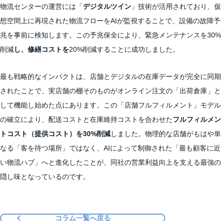
物流センターの運営には「
デジタルツイン
」技術が活用されており、仮
想空間上に再現された物流フローをAIが監視することで、設備の故障予
兆を事前に検知します。この予兆保全により、緊急メンテナンスを30%
削減
し、修繕コストを
20%削減することに成功しました。
最も戦略的なインパクトは、店舗とデジタルの在庫データが完全に同期
されたことで、実店舗の棚そのものがオンライン注文の「出荷倉庫」と
して機能し始めた点にあります。この「店舗フルフィルメント」モデル
の確立により、配送コストと在庫維持コストを合わせた
フルフィルメン
トコスト（提供コスト）を30%削減
しました。物理的な店舗がもはや単
なる「客を待つ場所」ではなく、AIによって制御された「最も顧客に近
い物流ハブ」へと進化したことが、同社の営業利益向上を支える最強の
隠し味となっているのです。
コラム一覧へ戻る