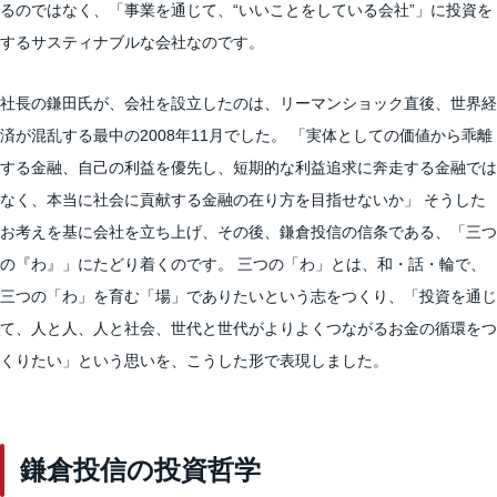
るのではなく、「事業を通じて、“いいことをしている会社”」に投資を
するサスティナブルな会社なのです。
社長の鎌田氏が、会社を設立したのは、リーマンショック直後、世界経
済が混乱する最中の2008年11月でした。 「実体としての価値から乖離
する金融、自己の利益を優先し、短期的な利益追求に奔走する金融では
なく、本当に社会に貢献する金融の在り方を目指せないか」 そうした
お考えを基に会社を立ち上げ、その後、鎌倉投信の信条である、「三つ
の『わ』」にたどり着くのです。 三つの「わ」とは、和・話・輪で、
三つの「わ」を育む「場」でありたいという志をつくり、「投資を通じ
て、人と人、人と社会、世代と世代がよりよくつながるお金の循環をつ
くりたい」という思いを、こうした形で表現しました。
鎌倉投信の投資哲学