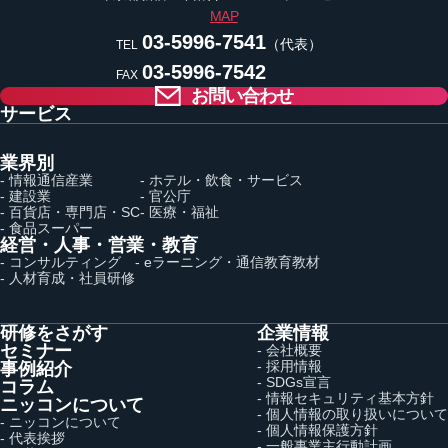
MAP
03-5996-7541
（代表）
TEL
03-5996-7542
FAX
お問い合わせ
サービス
業界別
- 情報通信産業
- ホテル・飲食・サービス
- 建設業
- 官公庁
- 百貨店・専門店・SC
- 医療・福祉
- 食品スーパー
経営・人事・営業・教育
- コンサルティング
- eラーニング・通信教育教材
- 人材育成・社員研修
研修をさがす
企業情報
セミナー
- 会社概要
- 採用情報
事例紹介
- SDGs宣言
コラム
- 情報セキュリティ基本方針
ニッコンについて
- 個人情報の取り扱いについて
- ニッコンについて
- 個人情報保護方針
- 代表挨拶
- 一般事業主行動計画