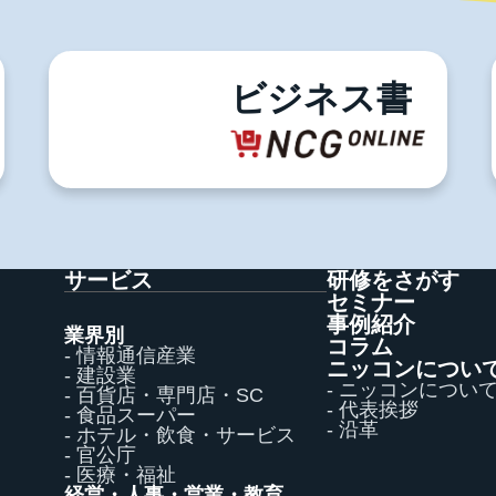
お問い合わせ
電話でのお問い合わせ
03-5996-0787
ビジネス書
サービス
研修をさがす
セミナー
事例紹介
業界別
コラム
- 情報通信産業
ニッコンについ
- 建設業
- ニッコンについ
- 百貨店・専門店・SC
- 代表挨拶
- 食品スーパー
- 沿革
- ホテル・飲食・サービス
- 官公庁
- 医療・福祉
経営・人事・営業・教育