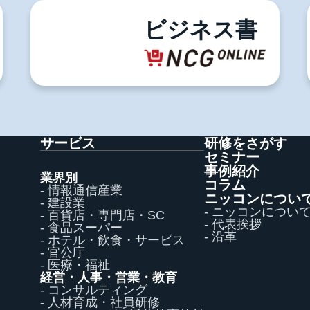
03-5996-0787
ビジネス書
サービス
研修をさがす
セミナー
事例紹介
業界別
コラム
- 情報通信産業
ニッコンについ
- 建設業
- ニッコンについ
- 百貨店・専門店・SC
- 代表挨拶
- 食品スーパー
- 沿革
- ホテル・飲食・サービス
- 官公庁
- 医療・福祉
経営・人事・営業・教育
- コンサルティング
- 人材育成・社員研修