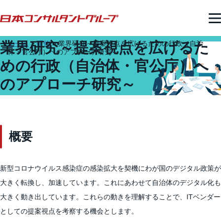
業界研究～提案視点を広げるた
ホーム
>
研修
>
業界研究～提案視点を広げるための行政（自治
体・官公庁）へのアプローチ研究～ ​
めの行政（自治体・官公庁）へ
のアプローチ研究～ ​
概要
新型コロナウイルス感染症の感染拡大を契機にわが国のデジタル政策が
大きく転換し、加速しています。これにあわせて自治体のデジタル化も
大きく動き出しています。これらの動きを理解することで、ITベンダー
としての提案視点を考察する機会とします。