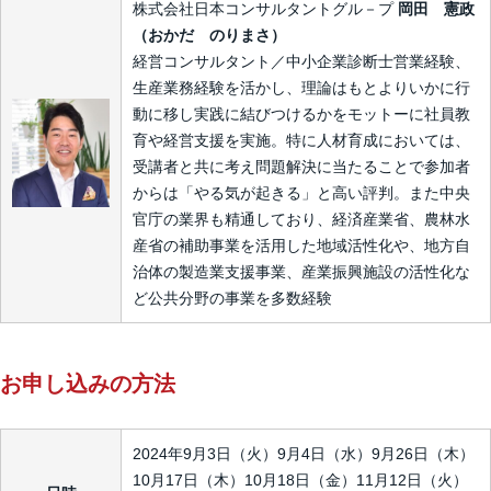
株式会社日本コンサルタントグル－プ
岡田 憲政
（おかだ のりまさ）
経営コンサルタント／中小企業診断士営業経験、
生産業務経験を活かし、理論はもとよりいかに行
動に移し実践に結びつけるかをモットーに社員教
育や経営支援を実施。特に人材育成においては、
受講者と共に考え問題解決に当たることで参加者
からは「やる気が起きる」と高い評判。また中央
官庁の業界も精通しており、経済産業省、農林水
産省の補助事業を活用した地域活性化や、地方自
治体の製造業支援事業、産業振興施設の活性化な
ど公共分野の事業を多数経験
お申し込みの方法
2024年9月3日（火）9月4日（水）9月26日（木）
10月17日（木）10月18日（金）11月12日（火）