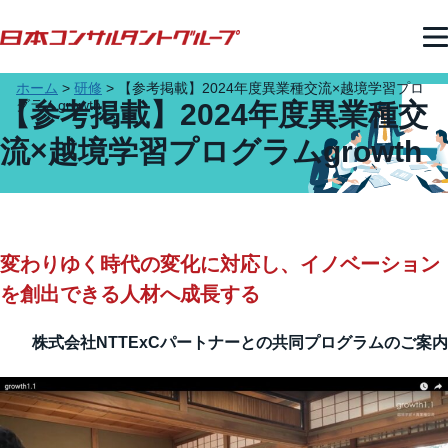
ホーム
>
研修
>
【参考掲載】2024年度異業種交流×越境学習プロ
グラムgrowth
【参考掲載】2024年度異業種交
流×越境学習プログラムgrowth
変わりゆく時代の変化に対応し、イノベーション
を創出できる人材へ成長する
株式会社NTTExCパートナーとの共同プログラムのご案内