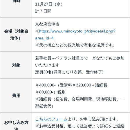
日時
11月27日（水）
計７日間
京都府宮津市
会場（対象自
※
https://www.uminokyoto.jp/city/detail.php?
治体）
area_id=4
※天の橋立などの観光地で有名な場所です。
若手社員～ベテラン社員まで どなたでもご参加
対象
いただけます
定員30名(満席になり次第、受付終了)
￥400,000-（受講料￥320,000＋諸経費
￥80,000-）税別
費用
※諸経費（宿泊費、会場利用費、現地移動費、一
部昼食代）
こちらのフォーム
より、お申し込み頂けます。
お申し込み方
※お申込受付後、追って担当者より詳細をご連絡
法