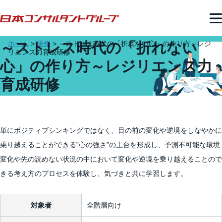
～ストレス時代の「折れない
ホーム
>
研修
>
～ストレス時代の「折れない心」の作り方～レジ
リエンス力育成研修
心」の作り方～レジリエンス力
育成研修
単にポジティブシンキングではなく、目の前の変化や逆境をしなやかに
乗り越えることができる”心の強さ”の土台を形成し、予測不可能な環境
変化や先の読めない状況の中において変化や逆境を乗り越えることので
きる考え方のプロセスを体験し、気づきと共に学習します。
対象者
全階層向け