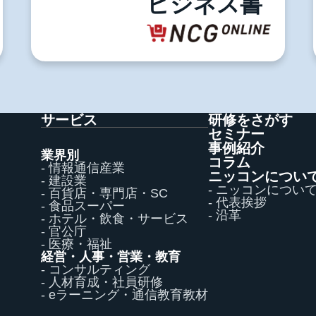
ビジネス書
サービス
研修をさがす
セミナー
事例紹介
業界別
コラム
- 情報通信産業
ニッコンについ
- 建設業
- ニッコンについ
- 百貨店・専門店・SC
- 代表挨拶
- 食品スーパー
- 沿革
- ホテル・飲食・サービス
- 官公庁
- 医療・福祉
経営・人事・営業・教育
- コンサルティング
- 人材育成・社員研修
- eラーニング・通信教育教材