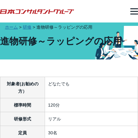
ホーム
>
研修
>
進物研修～ラッピングの応用
進物研修～ラッピングの応用
対象者(お勧めの
どなたでも
方）
標準時間
120分
研修形式
リアル
定員
30名