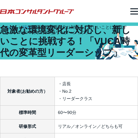
急激な環境変化に対応し、新し
ホーム
>
研修
>
急激な環境変化に対応し、新しいことに挑戦す
る！「VUCA時代の変革型リーダーシップ」
いことに挑戦する！「VUCA時
代の変革型リーダーシップ」
・店長
対象者(お勧めの方）
・No.2
・リーダークラス
標準時間
60〜90分
研修形式
リアル／オンライン／どちらも可