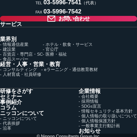
03-5996-7541
（代表）
TEL
03-5996-7542
FAX
お問い合わせ
サービス
業界別
- 情報通信産業
- ホテル・飲食・サービス
- 建設業
- 官公庁
- 百貨店・専門店・SC
- 医療・福祉
- 食品スーパー
経営・人事・営業・教育
- コンサルティング
- eラーニング・通信教育教材
- 人材育成・社員研修
研修をさがす
企業情報
セミナー
- 会社概要
- 採用情報
事例紹介
- SDGs宣言
コラム
- 情報セキュリティ基本方針
ニッコンについて
- 個人情報の取り扱いについて
- ニッコンについて
- 個人情報保護方針
- 代表挨拶
- 一般事業主行動計画
- 沿革
お知らせ
© Nippon Consultants Group Inc.