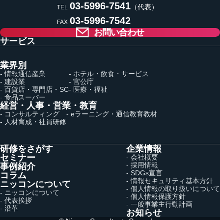
03-5996-7541
（代表）
TEL
03-5996-7542
FAX
お問い合わせ
サービス
業界別
- 情報通信産業
- ホテル・飲食・サービス
- 建設業
- 官公庁
- 百貨店・専門店・SC
- 医療・福祉
- 食品スーパー
経営・人事・営業・教育
- コンサルティング
- eラーニング・通信教育教材
- 人材育成・社員研修
研修をさがす
企業情報
セミナー
- 会社概要
- 採用情報
事例紹介
- SDGs宣言
コラム
- 情報セキュリティ基本方針
ニッコンについて
- 個人情報の取り扱いについて
- ニッコンについて
- 個人情報保護方針
- 代表挨拶
- 一般事業主行動計画
- 沿革
お知らせ