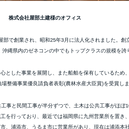
株式会社屋部土建様のオフィス
部で創業され、昭和25年3月に法人化されました。創立
り、沖縄県内のゼネコンの中でもトップクラスの規模を誇
中心とした事業を展開し、また船舶を保有しているため
漁場整備事業優良請負者表彰(農林水産大臣賞)を受賞し
共工事と民間工事が半分ずつで、土木は公共工事がほぼ1
施工を行っており、最近では福岡県に九州営業所を置き
護市、浦添市、うるま市に営業所があり、現在は浦添本