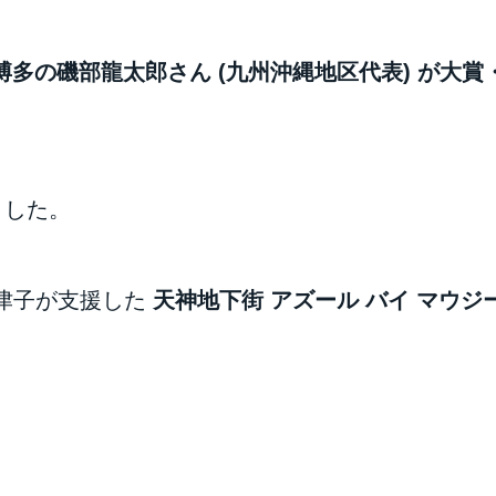
ore博多の磯部龍太郎さん (九州沖縄地区代表) が
ました。
津子が支援した
天神地下街 アズール バイ マウジ