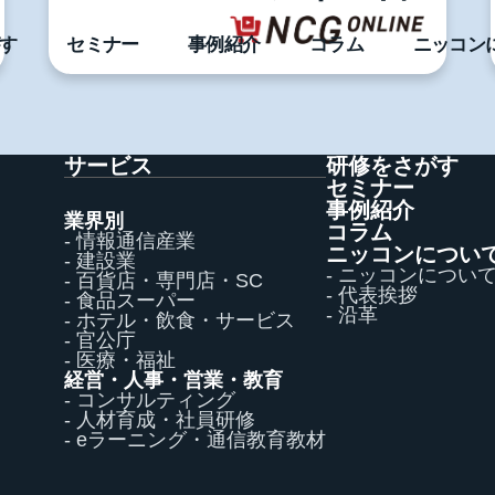
す
セミナー
事例紹介
コラム
ニッコン
サービス
研修をさがす
セミナー
事例紹介
業界別
コラム
- 情報通信産業
ニッコンについ
- 建設業
- ニッコンについ
- 百貨店・専門店・SC
- 代表挨拶
- 食品スーパー
- 沿革
- ホテル・飲食・サービス
- 官公庁
- 医療・福祉
経営・人事・営業・教育
- コンサルティング
- 人材育成・社員研修
- eラーニング・通信教育教材