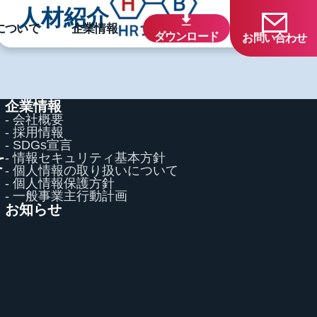
人材紹介
について
企業情報
ダウンロード
お問い合わせ
企業情報
- 会社概要
- 採用情報
- SDGs宣言
- 情報セキュリティ基本方針
て
- 個人情報の取り扱いについて
て
- 個人情報保護方針
- 一般事業主行動計画
お知らせ