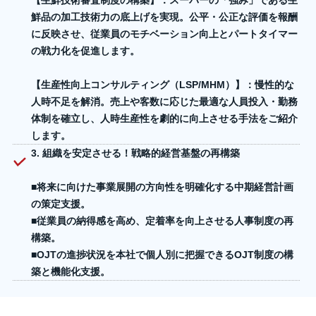
【生鮮技術審査制度の構築】
：スーパーの「強み」である生
鮮品の加工技術力の底上げを実現。公平・公正な評価を報酬
に反映させ、従業員のモチベーション向上とパートタイマー
の戦力化を促進します。
【生産性向上コンサルティング（LSP/MHM）】
：慢性的な
人時不足を解消。売上や客数に応じた最適な人員投入・勤務
体制を確立し、人時生産性を劇的に向上させる手法をご紹介
します。
3. 組織を安定させる！戦略的経営基盤の再構築
■将来に向けた事業展開の方向性を明確化する
中期経営計画
の策定支援
。
■従業員の納得感を高め、定着率を向上させる
人事制度の再
構築
。
■OJTの進捗状況を本社で個人別に把握できる
OJT制度の構
築と機能化支援
。