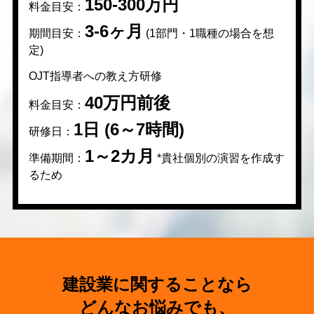
150-300万円
料金目安：
3-6ヶ月
期間目安：
(1部門・1職種の場合を想
定)
OJT指導者への教え方研修
40万円前後
料金目安：
1日 (6～7時間)
研修日：
1～2カ月
準備期間：
*貴社個別の演習を作成す
るため
建設業に関することなら
どんなお悩みでも、