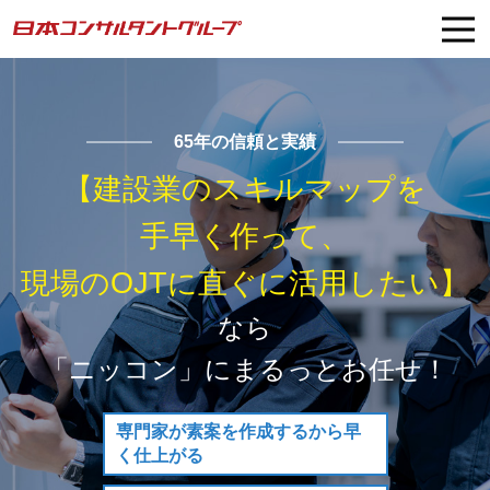
65年の信頼と実績
【建設業のスキルマップを
手早く作って、
現場のOJTに直ぐに活用したい】
なら
「ニッコン」にまるっとお任せ！
専門家が素案を作成
するから早
く仕上がる