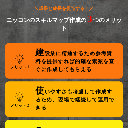
＼成果と成長を促進する！／
3
ニッコンのスキルマップ作成の
つのメリッ
ト
建
設業に精通するため
参考資
料を提供すれば
的確な素案を
直
メリット
ぐに作成してもらえる
使
いやすさも考慮して
作成す
るため、現場で
継続して運用で
メリット
きる